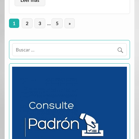
1
2
3
…
5
»