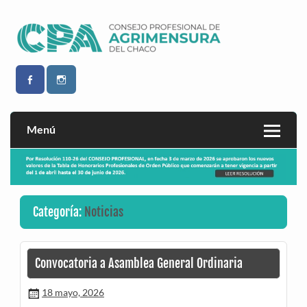
Saltar
al
contenido
Consejo Profesional de Agrimensura del Chaco
CPACH
Menú
Categoría:
Noticias
Convocatoria a Asamblea General Ordinaria
18 mayo, 2026