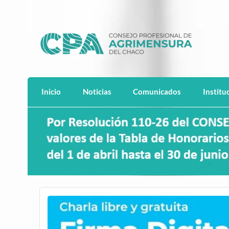
Saltar
al
contenido
CPACH
Consejo Profesional de Agrimensura del 
Inicio
Noticias
Comunicados
Institu