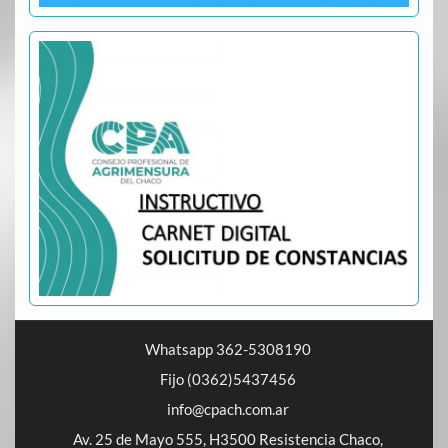
Whatsapp 362-5308190
Fijo (0362)5437456
info@cpach.com.ar
Av. 25 de Mayo 555, H3500 Resistencia Chaco,