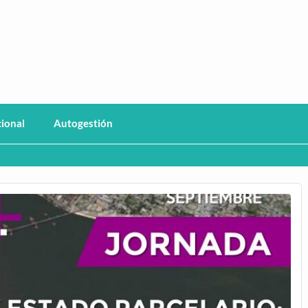
haco
cional
Autogestión