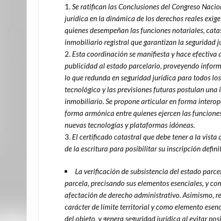
Se ratifican las Conclusiones del Congreso Nacio
jurídica en la dinámica de los derechos reales ex
quienes desempeñan las funciones notariales, catastr
inmobiliario registral que garantizan la seguridad j
Esta coordinación se manifiesta y hace efectiva a
publicidad al estado parcelario, proveyendo inform
lo que redunda en seguridad jurídica para todos los
tecnológico y las previsiones futuras postulan una i
inmobiliario. Se propone articular en forma interope
forma armónica entre quienes ejercen las funciones c
nuevas tecnologías y plataformas idóneas.
El certificado catastral que debe tener a la vista
de la escritura para posibilitar su inscripción defin
La verificación de subsistencia del estado parc
parcela, precisando sus elementos esenciales, y c
afectación de derecho administrativo. Asimismo, res
carácter de límite territorial y como elemento esen
del objeto, y genera seguridad jurídica al evitar posi