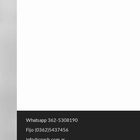
Whatsapp 362-5308190
Fijo (0362)5437456
info@cpach.com.ar