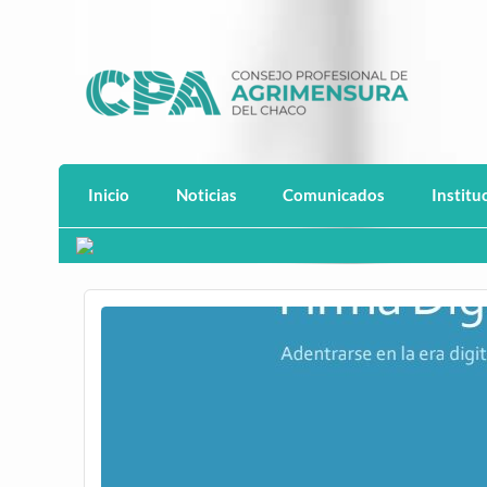
Saltar
al
contenido
CPACH
Consejo Profesional de Agrimensura del 
Inicio
Noticias
Comunicados
Institu