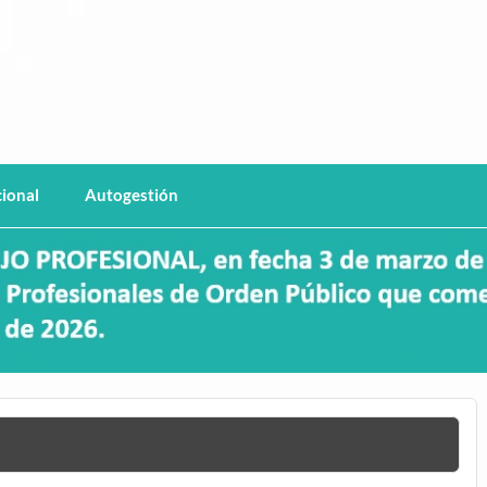
haco
cional
Autogestión